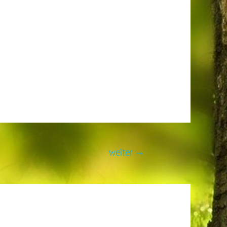
weiter
→