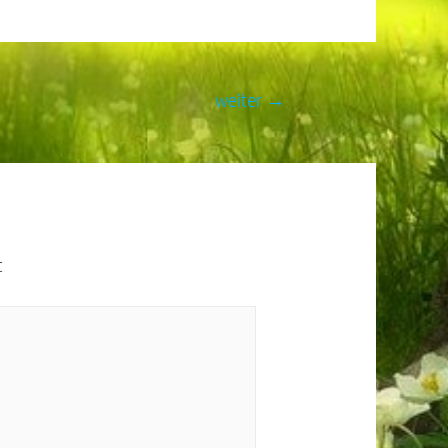
weiter
→
t