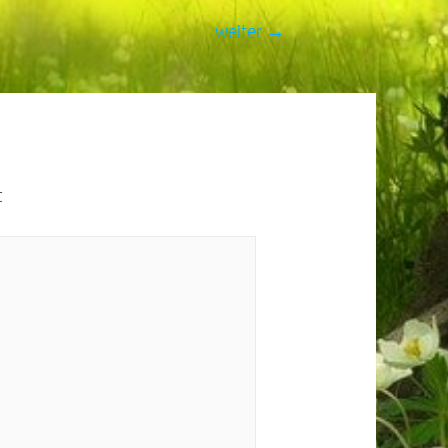
weiter
→
t