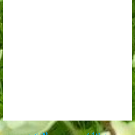
←
zurück
weiter
→