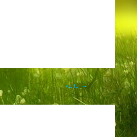
weiter
→
t