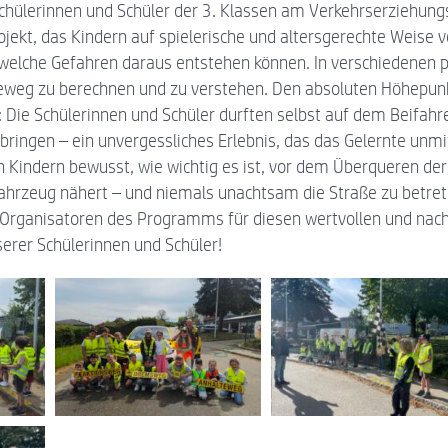
chülerinnen und Schüler der 3. Klassen am Verkehrserziehungs
ekt, das Kindern auf spielerische und altersgerechte Weise v
welche Gefahren daraus entstehen können. In verschiedenen 
teweg zu berechnen und zu verstehen. Den absoluten Höhepunk
: Die Schülerinnen und Schüler durften selbst auf dem Beifah
ringen – ein unvergessliches Erlebnis, das das Gelernte unmi
 Kindern bewusst, wie wichtig es ist, vor dem Überqueren der
 Fahrzeug nähert – und niemals unachtsam die Straße zu betre
Organisatoren des Programms für diesen wertvollen und nach
serer Schülerinnen und Schüler!