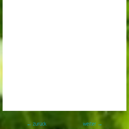
←
zurück
weiter
→